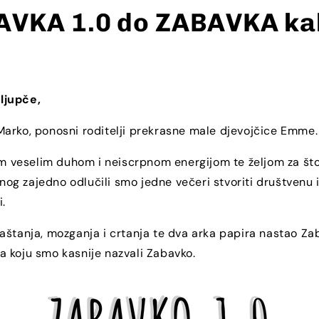
AVKA 1.0 do ZABAVKA ka
ljupče,
arko, ponosni roditelji prekrasne male djevojčice Emme.
nim veselim duhom i neiscrpnom energijom te željom za što
g zajedno odlučili smo jedne večeri stvoriti društvenu i
i.
aštanja, mozganja i crtanja te dva arka papira nastao Z
 koju smo kasnije nazvali Zabavko.