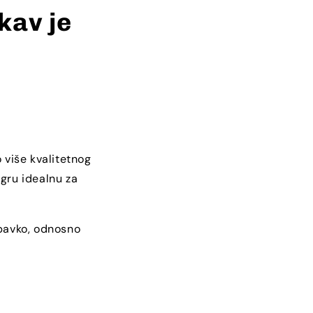
kav je
 više kvalitetnog
gru idealnu za
abavko, odnosno