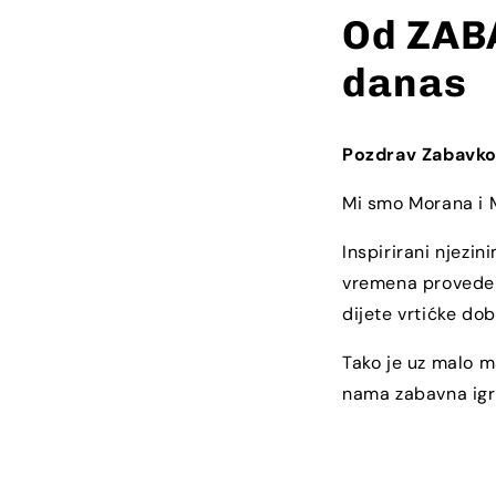
Od ZAB
danas
Pozdrav Zabavko
Mi smo Morana i M
Inspirirani njezi
vremena provedeno
dijete vrtićke dob
Tako je uz malo m
nama zabavna igra