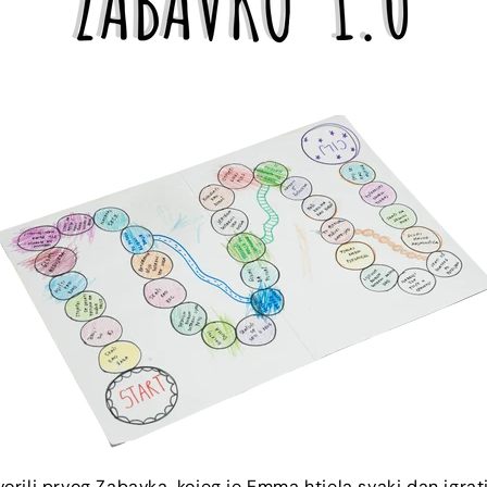
orili prvog Zabavka, kojeg je Emma htjela svaki dan igrati