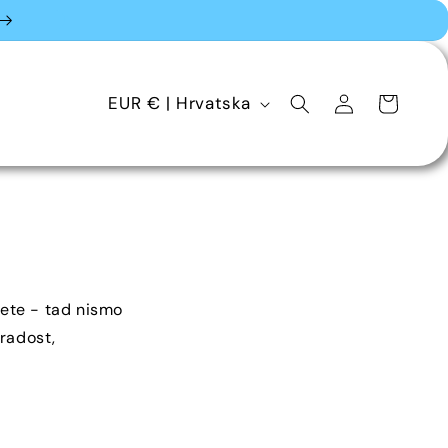
D
Prijava
Košarica
EUR € | Hrvatska
r
ž
a
v
a
jete - tad nismo
 radost,
/
r
e