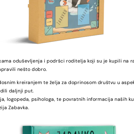
kama oduševljenja i podršci roditelja koji su je kupili na
apravili nešto dobro.
dosnim kreiranjem te želja za doprinosom društvu u aspe
li daljnji put.
ja, logopeda, psihologa, te povratnih informacija naših ku
zija Zabavka.