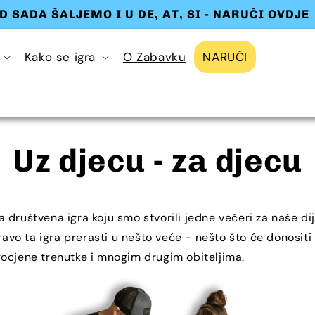
D SADA ŠALJEMO I U DE, AT, SI - NARUČI OVDJE
Kako se igra
O Zabavku
NARUČI
Uz djecu - za djecu
 društvena igra koju smo stvorili jedne večeri za naše di
pravo ta igra prerasti u nešto veće - nešto što će donositi
ocjene trenutke i mnogim drugim obiteljima.