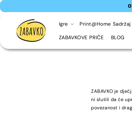
Preskoči
O
na
sadržaj
Igre
Print@Home Sadržaj
ZABAVKOVE PRIČE
BLOG
ZABAVKO je dječja
ni slutili da će u
povezanost i drag