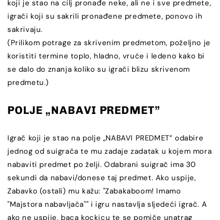
koji je stao na cilj pronađe neke, ali ne i sve predmete,
igrači koji su sakrili pronađene predmete, ponovo ih
sakrivaju.
(Prilikom potrage za skrivenim predmetom, poželjno je
koristiti termine toplo, hladno, vruće i ledeno kako bi
se dalo do znanja koliko su igrači blizu skrivenom
predmetu.)
POLJE „NABAVI PREDMET”
Igrač koji je stao na polje „NABAVI PREDMET” odabire
jednog od suigrača te mu zadaje zadatak u kojem mora
nabaviti predmet po želji. Odabrani suigrač ima 30
sekundi da nabavi/donese taj predmet. Ako uspije,
Zabavko (ostali) mu kažu: "Zabakaboom! Imamo
"Majstora nabavljača"" i igru nastavlja sljedeći igrač. A
ako ne uspije, baca kockicu te se pomiče unatrag