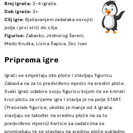
Broj igrača:
2-4 igrača.
Dob igrača:
3+
Cilj igre:
Rješavanjem zadataka osvojiti
polja i prvi stići do cilja.
Figurice:
Zabavko, Jednorog Šareni,
Medo Kruška, Lisica Šapica, Zec Ivan
Priprema igre
Igrači se smještaju oko ploče i stavljaju figuricu
Zabavka na za to predviđeno mjesto na sredini ploče.
Svaki igrač odabire svoju figuricu kojom će se kretati
kroz ploču za vrijeme igre i stavlja je na polje START.
(Preostale figurice, ukoliko je manje od 4 igrača,
stavljaju se također na sredinu ploče na za to
predviđeno mjesto) Kartice sa zadatcima se
promiješaju te se stavljaju na sredinu ploče sukladno