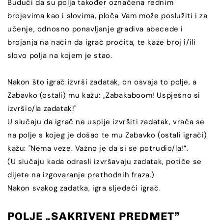
Budući da su polja također označena rednim
brojevima kao i slovima, ploča Vam može poslužiti i za
učenje, odnosno ponavljanje gradiva abecede i
brojanja na način da igrač pročita, te kaže broj i/ili
slovo polja na kojem je stao.
Nakon što igrač izvrši zadatak, on osvaja to polje, a
Zabavko (ostali) mu kažu: „Zabakaboom! Uspješno si
izvršio/la zadatak!"
U slučaju da igrač ne uspije izvršiti zadatak, vraća se
na polje s kojeg je došao te mu Zabavko (ostali igrači)
kažu: "Nema veze. Važno je da si se potrudio/la!”.
(U slučaju kada odrasli izvršavaju zadatak, potiče se
dijete na izgovaranje prethodnih fraza.)
Nakon svakog zadatka, igra sljedeći igrač.
POLJE „SAKRIVENI PREDMET”