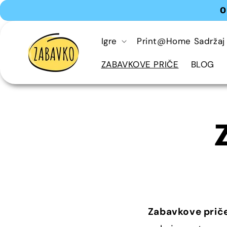
Preskoči
O
na
sadržaj
Igre
Print@Home Sadržaj
ZABAVKOVE PRIČE
BLOG
Zabavkove prič