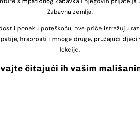
nture simpatičnog Zabavka i njegovih prijatelja 
Zabavna zemlja.
dost i poneku poteškoću, ove priče istražuju r
mpatije, hrabrosti i mnoge druge, pružajući djeci
lekcije.
ivajte čitajući ih vašim mališani