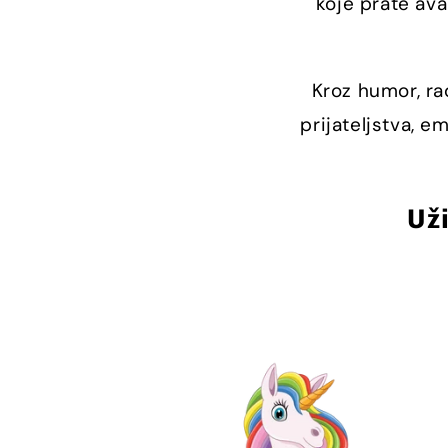
koje prate ava
Kroz humor, ra
prijateljstva, e
Už
Zabavkove Priče