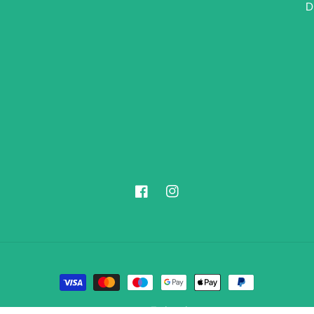
D
Facebook
Instagram
Načini
plaćanja
Zabavko
© 2026,