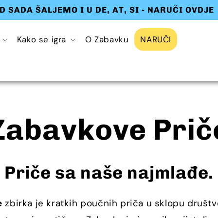
D SADA ŠALJEMO I U DE, AT, SI - NARUČI OVDJE
Kako se igra
O Zabavku
NARUČI
Zabavkove Prič
Priče sa naše najmlađe.
e
zbirka je kratkih poučnih priča u sklopu društ