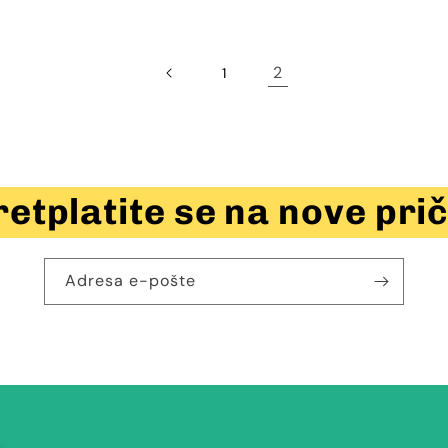
2
1
retplatite se na nove prič
Adresa e-pošte