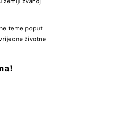
u zemlji zvanoj
g
i
azne teme poput
j
 vrijedne životne
a
ma!