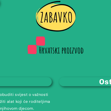
Ost
buditi svijest o važnosti
iti alat koji će roditeljima
s njihovom djecom.